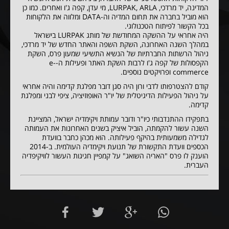
המדינה, יד מרדכי, LURPAK, ARLA, מי עדן, קפה ג'ו ואחרים. כמו כן
הוא מוביל בחברה את תחום המדיה וה-DATA ומלווה את הלקוחות
בכל הקשור לפיתוח הטכנולוגי.
היה אחראי על ההשקה המחודשת של מותג LURPAK בישראל
במהלך השנה האחרונה, השקת השפה והאתר החדש של יד מרדכי,
ניהול הרשתות החברתיות של הנשיא התשיעי שמעון פרס, השקת
הקפסולות של קפה ג'ו לרבות השקת האתר ופעילות ה-e-
commerce ופרויקטים נוספים.
קודם להצטרפותו לדבי ורון היה סגן דובר מפלגת קדימה והיה אחראי
על ניהול הפעילות הדיגיטלית של יו"ר האופוזיציה, ציפי לבני ומפלגת
קדימה.
בתפקידו ההתנדבותי כיו"ר ודובר עמותת ויקימדיה ישראל, המציינת
השנה עשור להקמתה, הוביל איציק בשנים האחרונות את העמותה
לגדילה משמעותית בהיקף פעילותה. הוא מכהן כחבר בוועדת
הכספים וועדת התקשורת של תנועת ויקימדיה העולמית. ב-2014
הוענק לו פרס "האריה השואג" על קמפיין חגיגות העשור לוויקיפדיה
העברית.