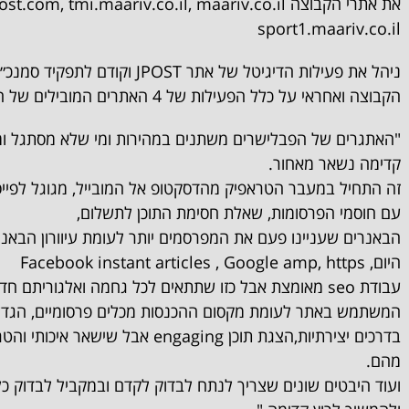
את אתרי הקבוצה st.com, tmi.maariv.co.il, maariv.co.il
sport1.maariv.co.il
ניהל את פעילות הדיגיטל של אתר JPOST וקודם 
הקבוצה ואחראי על כלל הפעילות של 4 האתרים המובילים של הקבוצה.
"האתגרים של הפבלישרים משתנים במהירות ומי שלא מסתגל ו
קדימה נשאר מאחור.
זה התחיל במעבר הטראפיק מהדסקטופ אל המובייל, מגוגל לפיי
עם חוסמי הפרסומות, שאלת חסימת התוכן לתשלום,
הבאנרים שעניינו פעם את המפרסמים יותר לעומת עיוורון הבאנר
היום, Facebook instant articles , Google amp, https
עבודת seo מאומצת אבל כזו שתתאים לכל גחמה ואלגוריתם ח
המשתמש באתר לעומת מקסום ההכנסות מכלים פרסומיים, הגד
בדרכים יצירתיות,הצגת תוכן engaging אבל שי
מהם.
ועוד היבטים שונים שצריך לנתח לבדוק לקדם ובמקביל לבדוק כל