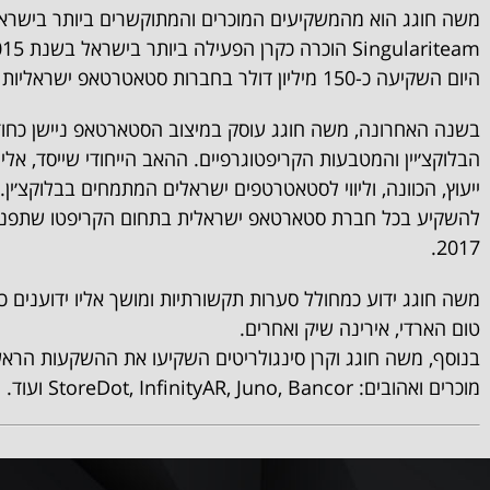
משה חוגג הוא מהמשקיעים המוכרים והמתוקשרים ביותר בישראל
היום השקיעה כ-150 מיליון דולר בחברות סטאטרטאפ ישראליות שונות.
בשנה האחרונה, משה חוגג עוסק במיצוב הסטארטאפ ניישן כחו
הבלוקצ׳יין והמטבעות הקריפטוגרפיים. ההאב הייחודי שייסד, אלי
ייעוץ, הכוונה, וליווי לסטאטרטפים ישראלים המתמחים בבלוקצ׳ין
להשקיע בכל חברת סטארטאפ ישראלית בתחום הקריפטו שתפנה 
2017.
משה חוגג ידוע כמחולל סערות תקשורתיות ומושך אליו ידוענים כמו
טום הארדי, אירינה שיק ואחרים.
בנוסף, משה חוגג וקרן סינגולריטים השקיעו את ההשקעות הרא
מוכרים ואהובים: StoreDot, InfinityAR, Juno, Bancor ועוד.