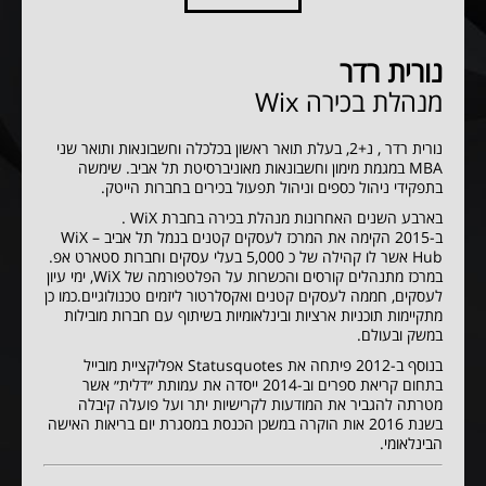
נורית רדר
מנהלת בכירה
Wix
נורית רדר , נ+2, בעלת תואר ראשון בכלכלה וחשבונאות ותואר שני
MBA במגמת מימון וחשבונאות מאוניברסיטת תל אביב. שימשה
בתפקידי ניהול כספים וניהול תפעול בכירים בחברות הייטק.
בארבע השנים האחרונות מנהלת בכירה בחברת WiX .
ב-2015 הקימה את המרכז לעסקים קטנים בנמל תל אביב – WiX
Hub אשר לו קהילה של כ 5,000 בעלי עסקים וחברות סטארט אפ.
במרכז מתנהלים קורסים והכשרות על הפלטפורמה של WiX, ימי עיון
לעסקים, חממה לעסקים קטנים ואקסלרטור ליזמים טכנולוגיים.כמו כן
מתקיימות תוכניות ארציות ובינלאומיות בשיתוף עם חברות מובילות
במשק ובעולם.
בנוסף ב-2012 פיתחה את Statusquotes אפליקציית מובייל
בתחום קריאת ספרים וב-2014 ייסדה את עמותת ״דלית״ אשר
מטרתה להגביר את המודעות לקרישיות יתר ועל פועלה קיבלה
בשנת 2016 אות הוקרה במשכן הכנסת במסגרת יום בריאות האישה
הבינלאומי.