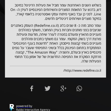
בשלוש השנים האחרונות עומר מוביל את פעילות הדיגיטל במיטב
דש, בדגש על התאמת המוצרים והשירותים הפיננסיים לעידן ה- On
Line. לפני כן עבד באגף פיתוח עסקי ואסטרטגיה בלאומי קארד,
במיקוד מוצרים ושירותים דיגיטליים חדשים.
עומר כותב מזה כ- 8 שנים בלוג (Redefine.co.il) העוסק באתגרים
שניצבים בפני מותגים וחברות בעידן המחובר, משתף במהלכים
מעניינים מהארץ ומעולם במטרה לעורר שיחה, מודעות ופעילות
פורצת דרך בשוק המקומי. עומר גם משתף בתכנים ומהלכים
מעניינים בשתי קבוצות פייסבוק: האחת "חדשנות בענף הפיננסים"
המתמקדת בתחום הפינטק בכלל ובשיני התפיסתי שעובר על גופים
פיננסיים בארץ ובעולם, והשניה: "The Amazon Way", קבוצה
מרתקת הסוקרת את התפיסה החדשנית של של אמזון בכל תחומי
הפעילות שלה.
http://www.redefine.co.il/
powered by
Rabbi Interactive Agency