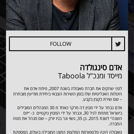
FOLLOW
אדם סינגולדה
מייסד ומנכ"ל
Taboola
לפני שהקים את חברת טאבולה בשנת 2007, פיתח אדם את
היכולות האנליטיות שלו בזמן השירות הצבאי ביחידת מודיעין מובחרת
– שם שירת כקצין בקבע.
אדם נבחר על ידי מגזין דה מרקר כאחד מ 30 המנהלים המובילים
בישראל מתחת לגיל 30, ונבחר על ידי המגזין גיקטיים כ- ״יזם
השנה״ לשנת 2015. בן 35, נשוי וגר בניו יורק – שם מנהל את מטה
החברה.
טאבולה הינה פלטפורמת המלצות התוכן המובילה בעולם, המספקת