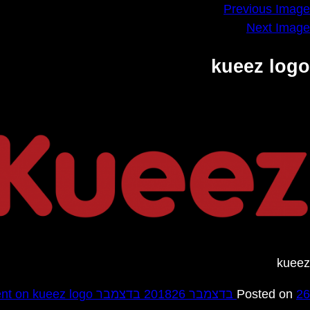
Previous Image
Next Image
kueez logo
kueez
26 בדצמבר 2018
Posted on
26 בדצמבר 2018
on kueez logo
nt