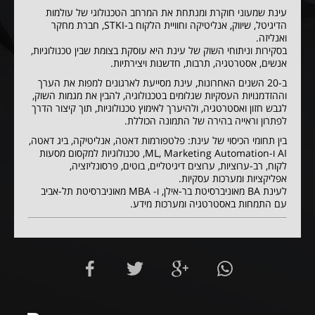
עינת שמעוני חוקרת ומנתחת את המרחב הטכנולוגי של עולמות
הדיגיטל, שיווק, אנליטיקה וחוויית הלקוח ב-STKI, חברת מחקר
ואנליזה.
בסקירות וניתוחי השוק של עינת היא עוסקת בצומת שבין טכנולוגיות,
אנשים, אסטרטגיה, תרבות, חדשנות ויצירתיות.
ב-20 השנים האחרונות, עינת מסייעת לארגונים למפות את הערך
וההזדמנויות העסקיות שגלומים בטכנולוגיה, להבין את מגמות השוק,
לגבש חזון ואסטרטגיה, ולהיערך לאימוץ טכנולוגיות, תוך קיצור הדרך
לפתרון וראייה בהירה של התמונה הכוללת.
בין תחומי הכיסוי של עינת: פלטפורמות דאטה, אנליטיקה, ביג דאטה,
AI ו-ML, Marketing Automation, טכנולוגיות למקסום מסעות
לקוח, רב-ערוציות, ערוצים דיגיטליים, בוטים, פרסונליזציה,
אפליקציות ומערכות עסקיות.
לעינת BA מאוניברסיטת בר-אילן, ו- MBA מאוניברסיטת תל-אביב
עם התמחות באסטרטגיה ומערכות מידע.