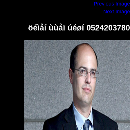
Previous Image
Next Image
öéìåí ùùåï úéøí 0524203780