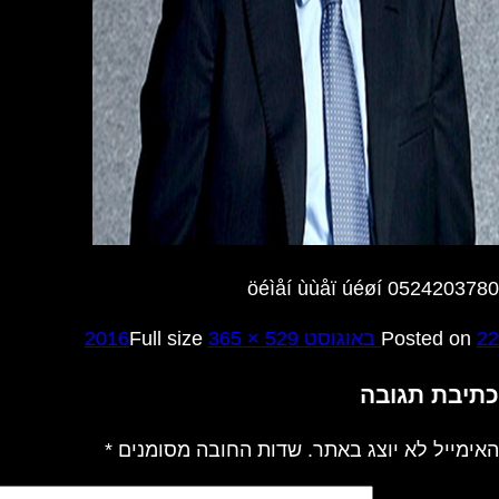
öéìåí ùùåï úéøí 0524203780
22 באוגוסט 2016
Posted on
365 × 529
Full size
כתיבת תגובה
האימייל לא יוצג באתר.
שדות החובה מסומנים
*